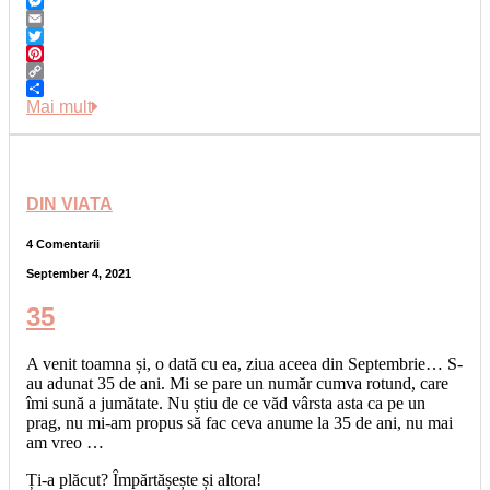
WhatsApp
Messenger
Email
Twitter
Pinterest
Copy
Link
Share
Mai mult
DIN VIATA
4 Comentarii
September 4, 2021
35
A venit toamna și, o dată cu ea, ziua aceea din Septembrie… S-
au adunat 35 de ani. Mi se pare un număr cumva rotund, care
îmi sună a jumătate. Nu știu de ce văd vârsta asta ca pe un
prag, nu mi-am propus să fac ceva anume la 35 de ani, nu mai
am vreo …
Ți-a plăcut? Împărtășește și altora!