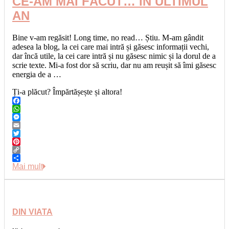
CE-AM MAI FĂCUT… ÎN ULTIMUL
AN
Bine v-am regăsit! Long time, no read… Știu. M-am gândit
adesea la blog, la cei care mai intră și găsesc informații vechi,
dar încă utile, la cei care intră și nu găsesc nimic și la dorul de a
scrie texte. Mi-a fost dor să scriu, dar nu am reușit să îmi găsesc
energia de a …
Ți-a plăcut? Împărtășește și altora!
Facebook
WhatsApp
Messenger
Email
Twitter
Pinterest
Copy
Link
Share
Mai mult
DIN VIATA