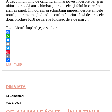
A trecut mult timp de când nu am mai povestit despre păr și în
ultima perioadă am schimbat și produsele, și felul în care îmi
aranjez părul. Îmi doresc să schimbăm impresii despre ambele
noutăți, dar m-am gândit să discutăm în prima fază despre cele
două produse K18 pe care le folosesc deja de mai …
Ți-a plăcut? Împărtășește și altora!
Facebook
WhatsApp
Messenger
Email
Twitter
Pinterest
Copy
Link
Share
Mai mult
DIN VIATA
13 Comentarii
May 1, 2023