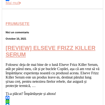
Link
Share
Mai mult
FRUMUSETE
Nici un comentariu
October 10, 2021
[REVIEW] ELSEVE FRIZZ KILLER
SERUM
Folosesc deja de mai bine de o lună Elseve Frizz Killer Serum,
atât pe părul meu, cât și pe buclele Copilei, așa că am vrut să vă
împărtășesc experiența noastră cu produsul acesta. Elseve Frizz
Killer Serum este un produs leave-in, destinat părului lung
și/sau creț, pentru netezirea firelor rebele, dar asigură și
protecție termică, …
Ți-a plăcut? Împărtășește și altora!
Facebook