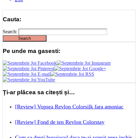
Cauta:
Search:
Pe unde ma gasesti:
Ți-ar plăcea sa citești și…
[Review] Vopsea Revlon Colorsilk fara amoniac
[Review] Fond de ten Revlon Colorstay
Cum sa dregi busuiocul daca te-ai vopsit prea inchis