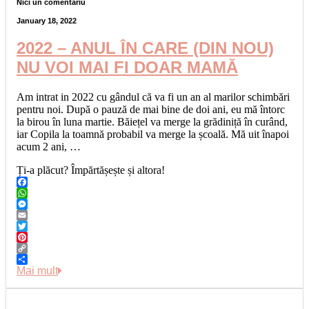
Nici un comentariu
January 18, 2022
2022 – ANUL ÎN CARE (DIN NOU)
NU VOI MAI FI DOAR MAMĂ
Am intrat in 2022 cu gândul că va fi un an al marilor schimbări
pentru noi. După o pauză de mai bine de doi ani, eu mă întorc
la birou în luna martie. Băiețel va merge la grădiniță în curând,
iar Copila la toamnă probabil va merge la școală. Mă uit înapoi
acum 2 ani, …
Ți-a plăcut? Împărtășește și altora!
Facebook
WhatsApp
Messenger
Email
Twitter
Pinterest
Copy
Link
Share
Mai mult