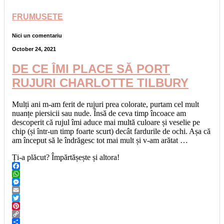
FRUMUSETE
Nici un comentariu
October 24, 2021
DE CE ÎMI PLACE SĂ PORT
RUJURI CHARLOTTE TILBURY
Mulți ani m-am ferit de rujuri prea colorate, purtam cel mult
nuanțe piersicii sau nude. Însă de ceva timp încoace am
descoperit că rujul îmi aduce mai multă culoare și veselie pe
chip (și într-un timp foarte scurt) decât fardurile de ochi. Așa că
am început să le îndrăgesc tot mai mult și v-am arătat …
Ți-a plăcut? Împărtășește și altora!
Facebook
WhatsApp
Messenger
Email
Twitter
Pinterest
Copy