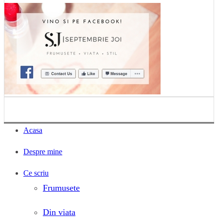
Acasa
Despre mine
Ce scriu
Frumusete
Din viata