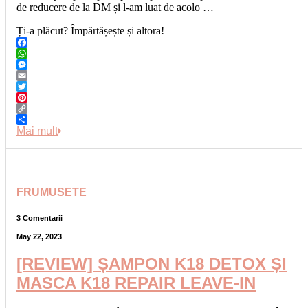
de reducere de la DM și l-am luat de acolo …
Ți-a plăcut? Împărtășește și altora!
Facebook
WhatsApp
Messenger
Email
Twitter
Pinterest
Copy
Link
Share
Mai mult
FRUMUSETE
3 Comentarii
May 22, 2023
[REVIEW] ȘAMPON K18 DETOX ȘI
MASCA K18 REPAIR LEAVE-IN