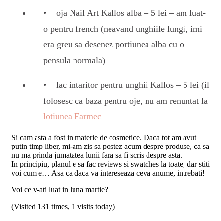
oja Nail Art Kallos alba – 5 lei – am luat-
o pentru french (neavand unghiile lungi, imi
era greu sa desenez portiunea alba cu o
pensula normala)
lac intaritor pentru unghii Kallos – 5 lei (il
folosesc ca baza pentru oje, nu am renuntat la
lotiunea Farmec
Si cam asta a fost in materie de cosmetice. Daca tot am avut
putin timp liber, mi-am zis sa postez acum despre produse, ca sa
nu ma prinda jumatatea lunii fara sa fi scris despre asta.
In principiu, planul e sa fac reviews si swatches la toate, dar stiti
voi cum e… Asa ca daca va intereseaza ceva anume, intrebati!
Voi ce v-ati luat in luna martie?
(Visited 131 times, 1 visits today)