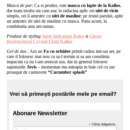
Masca de par
: Ca si produs, este
masca cu lapte de la Kallos
,
dar toata treaba sta cam asa: la radacina aplic ori
ulei de ricin
simplu, ori il amestec cu
ulei de masline
; pe restul parului, aplic
un amestec de ulei de masline cu masca. Pana acum, la
combinatia asta am ramas.
Produse de styling
:
lapte hidratant Balea
si
Glossy
Restructural Crystal Fluid Kallos
Gel de dus
: Am un
Fa cu orhidee
primit cadou intr-un set, pe
care il folosesc mai nou ca sa-l termin si sa am constiinta
impacata ca nu l-am aruncat asa, dar in general folosesc
sapunurile
Jovis
– momentan ma asteapta in baie cel cu suc
proaspat de castravete
“Cucumber splash”
Vrei să primești postările mele pe email?
Abonare Newsletter
*
Câmp obligatoriu.