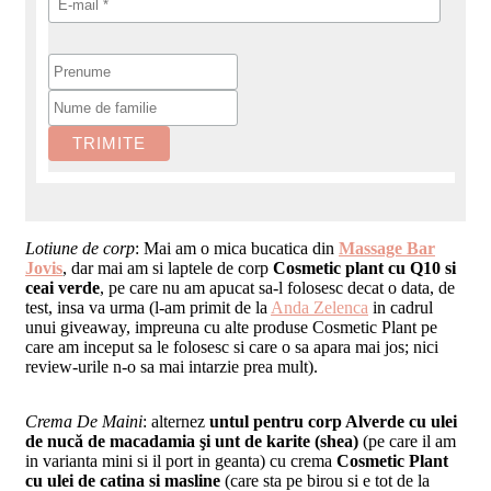
Lotiune de corp
: Mai am o mica bucatica din
Massage Bar
Jovis
, dar mai am si laptele de corp
Cosmetic plant cu Q10 si
ceai verde
, pe care nu am apucat sa-l folosesc decat o data, de
test, insa va urma (l-am primit de la
Anda Zelenca
in cadrul
unui giveaway, impreuna cu alte produse Cosmetic Plant pe
care am inceput sa le folosesc si care o sa apara mai jos; nici
review-urile n-o sa mai intarzie prea mult).
Crema De Maini
: alternez
untul pentru corp Alverde cu ulei
de nucă de macadamia şi unt de karite (shea)
(pe care il am
in varianta mini si il port in geanta) cu crema
Cosmetic Plant
cu ulei de catina si masline
(care sta pe birou si e tot de la