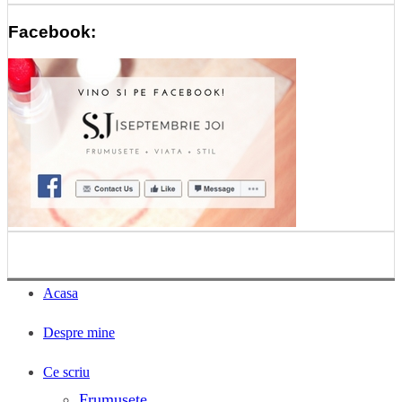
Facebook:
Acasa
Despre mine
Ce scriu
Frumusete