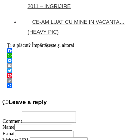
2011 – INGRIJIRE
CE-AM LUAT CU MINE IN VACANTA…
(HEAVY PIC)
Ți-a plăcut? Împărtășește și altora!
Facebook
WhatsApp
Messenger
Email
Twitter
Pinterest
Copy
Link
Share
Leave a reply
Comment
Name
E-mail