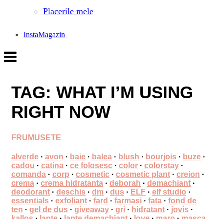
Placerile mele
InstaMagazin
TAG: WHAT I’M USING
RIGHT NOW
FRUMUSETE
alverde
·
avon
·
baie
·
balea
·
blush
·
bourjois
·
buze
·
cadou
·
catina
·
ce folosesc
·
color
·
colorstay
·
comanda
·
corp
·
cosmetic
·
cosmetic plant
·
creion
·
crema
·
crema hidratanta
·
deborah
·
demachiant
·
deodorant
·
deschis
·
dm
·
dus
·
ELF
·
elf studio
·
essentials
·
exfoliant
·
fard
·
farmasi
·
fata
·
fond de
ten
·
gel de dus
·
giveaway
·
gri
·
hidratant
·
jovis
·
kallos
·
lapte
·
lapte demachiant
·
love
·
maro
·
masca