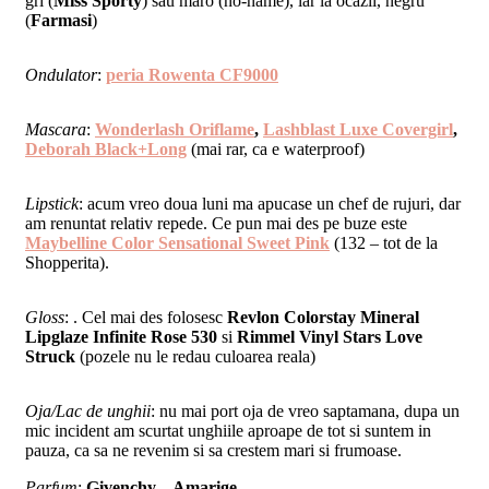
gri (
Miss Sporty
) sau maro (no-name), iar la ocazii, negru
(
Farmasi
)
Ondulator
:
peria Rowenta CF9000
Mascara
:
Wonderlash Oriflame
,
Lashblast Luxe Covergirl
,
Deborah Black+Long
(mai rar, ca e waterproof)
Lipstick
: acum vreo doua luni ma apucase un chef de rujuri, dar
am renuntat relativ repede. Ce pun mai des pe buze este
Maybelline Color Sensational Sweet Pink
(132 – tot de la
Shopperita).
Gloss
: . Cel mai des folosesc
Revlon Colorstay Mineral
Lipglaze Infinite Rose 530
si
Rimmel Vinyl Stars Love
Struck
(pozele nu le redau culoarea reala)
Oja/Lac de unghii
: nu mai port oja de vreo saptamana, dupa un
mic incident am scurtat unghiile aproape de tot si suntem in
pauza, ca sa ne revenim si sa crestem mari si frumoase.
Parfum
:
Givenchy – Amarige