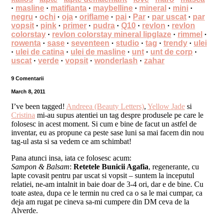
·
masline
·
matifianta
·
maybelline
·
mineral
·
mini
·
negru
·
ochi
·
oja
·
oriflame
·
pai
·
Par
·
par uscat
·
par
vopsit
·
pink
·
primer
·
pudra
·
Q10
·
revlon
·
revlon
colorstay
·
revlon colorstay mineral lipglaze
·
rimmel
·
rowenta
·
sase
·
seventeen
·
studio
·
tag
·
trendy
·
ulei
·
ulei de catina
·
ulei de masline
·
unt
·
unt de corp
·
uscat
·
verde
·
vopsit
·
wonderlash
·
zahar
9 Comentarii
March 8, 2011
I’ve been tagged!
Andreea (Beauty Letters)
,
Yellow Jade
si
Cristina
mi-au supus atentiei un tag despre produsele pe care le
folosesc in acest moment. Si cum e bine de facut un astfel de
inventar, eu as propune ca peste sase luni sa mai facem din nou
tag-ul asta si sa vedem ce am schimbat!
Pana atunci insa, iata ce folosesc acum:
Sampon & Balsam
:
Retetele Bunicii Agafia
, regenerante, cu
lapte covasit pentru par uscat si vopsit – suntem la inceputul
relatiei, ne-am intalnit in baie doar de 3-4 ori, dar e de bine. Cu
toate astea, dupa ce le termin nu cred ca o sa le mai cumpar, ca
deja am rugat pe cineva sa-mi cumpere din DM ceva de la
Alverde.