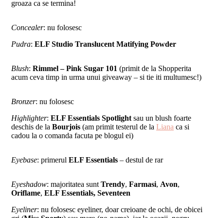
groaza ca se termina!
Concealer
: nu folosesc
Pudra
:
ELF Studio Translucent Matifying Powder
Blush
:
Rimmel – Pink Sugar 101
(primit de la Shopperita
acum ceva timp in urma unui giveaway – si tie iti multumesc!)
Bronzer
: nu folosesc
Highlighter
:
ELF Essentials Spotlight
sau un blush foarte
deschis de la
Bourjois
(am primit testerul de la
Liana
ca si
cadou la o comanda facuta pe blogul ei)
Eyebase
: primerul
ELF Essentials
– destul de rar
Eyeshadow
: majoritatea sunt
Trendy
,
Farmasi
,
Avon
,
Oriflame
,
ELF Essentials, Seventeen
Eyeliner
: nu folosesc eyeliner, doar creioane de ochi, de obicei