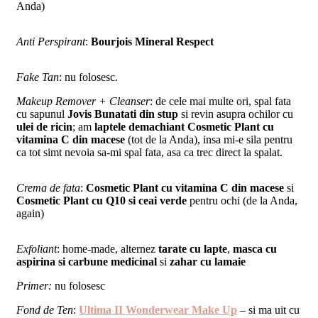
Anda)
Anti Perspirant
:
Bourjois Mineral Respect
Fake Tan
: nu folosesc.
Makeup Remover + Cleanser
: de cele mai multe ori, spal fata
cu sapunul
Jovis Bunatati din stup
si revin asupra ochilor cu
ulei de ricin
; am
laptele demachiant Cosmetic Plant cu
vitamina C din macese
(tot de la Anda), insa mi-e sila pentru
ca tot simt nevoia sa-mi spal fata, asa ca trec direct la spalat.
Crema de fata
:
Cosmetic Plant cu vitamina C din macese
si
Cosmetic Plant cu Q10 si ceai verde
pentru ochi (de la Anda,
again)
Exfoliant
: home-made, alternez
tarate cu lapte
,
masca cu
aspirina si carbune medicinal
si
zahar cu lamaie
Primer:
nu folosesc
Fond de Ten
:
Ultima II Wonderwear Make Up
– si ma uit cu