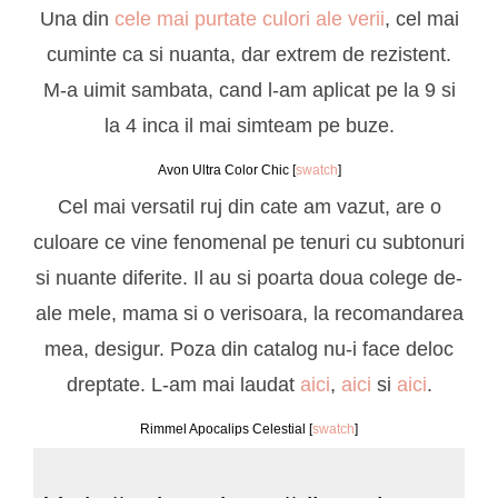
Una din
cele mai purtate culori ale verii
, cel mai
cuminte ca si nuanta, dar extrem de rezistent.
M-a uimit sambata, cand l-am aplicat pe la 9 si
la 4 inca il mai simteam pe buze.
Avon Ultra Color Chic [
swatch
]
Cel mai versatil ruj din cate am vazut, are o
culoare ce vine fenomenal pe tenuri cu subtonuri
si nuante diferite. Il au si poarta doua colege de-
ale mele, mama si o verisoara, la recomandarea
mea, desigur. Poza din catalog nu-i face deloc
dreptate. L-am mai laudat
aici
,
aici
si
aici
.
Rimmel Apocalips Celestial [
swatch
]