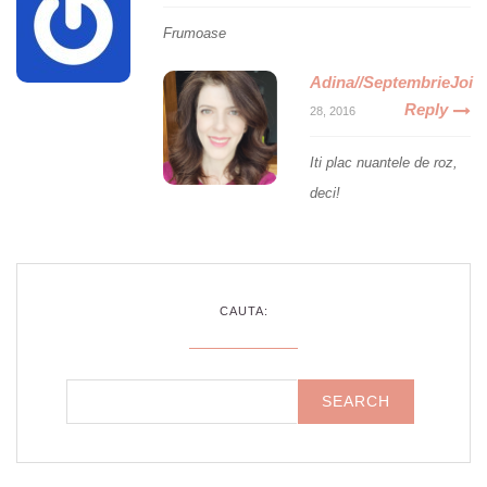
Frumoase
Adina//SeptembrieJoi
Reply
28, 2016
Iti plac nuantele de roz,
deci!
CAUTA: