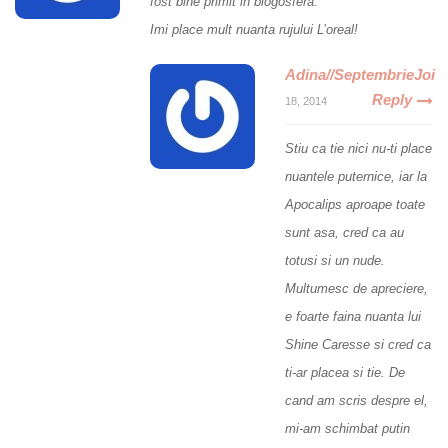
fost bine primit in blogosfera.
Imi place mult nuanta rujului L’oreal!
Adina//SeptembrieJoi
Reply
18, 2014
Stiu ca tie nici nu-ti place
nuantele puternice, iar la
Apocalips aproape toate
sunt asa, cred ca au
totusi si un nude.
Multumesc de apreciere,
e foarte faina nuanta lui
Shine Caresse si cred ca
ti-ar placea si tie. De
cand am scris despre el,
mi-am schimbat putin