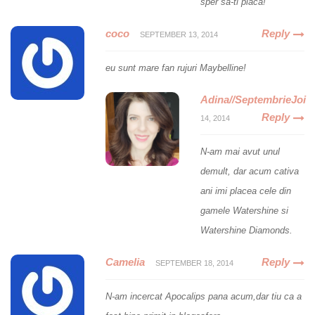
sper sa-ti placa!
coco
Reply
SEPTEMBER 13, 2014
eu sunt mare fan rujuri Maybelline!
Adina//SeptembrieJoi
Reply
14, 2014
N-am mai avut unul
demult, dar acum cativa
ani imi placea cele din
gamele Watershine si
Watershine Diamonds.
Camelia
Reply
SEPTEMBER 18, 2014
N-am incercat Apocalips pana acum,dar tiu ca a