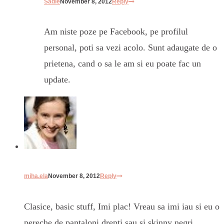
Sadie
November 8, 2012
Reply
Am niste poze pe Facebook, pe profilul
personal, poti sa vezi acolo. Sunt adaugate de o
prietena, cand o sa le am si eu poate fac un
update.
miha.ela
November 8, 2012
Reply
Clasice, basic stuff, Imi plac! Vreau sa imi iau si eu o
pereche de pantaloni drepti sau si skinny negri.