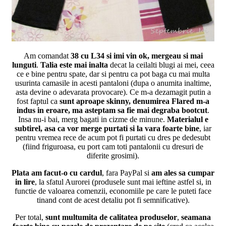
Am comandat
38 cu L34 si imi vin ok, mergeau si mai
lunguti
.
Talia este mai inalta
decat la ceilalti blugi ai mei, ceea
ce e bine pentru spate, dar si pentru ca pot baga cu mai multa
usurinta camasile in acesti pantaloni (dupa o anumita inaltime,
asta devine o adevarata provocare). Ce m-a dezamagit putin a
fost faptul ca
sunt aproape skinny, denumirea Flared m-a
indus in eroare, ma asteptam sa fie mai degraba bootcut
.
Insa nu-i bai, merg bagati in cizme de minune.
Materialul e
subtirel, asa ca vor merge purtati si la vara foarte bine
, iar
pentru vremea rece de acum pot fi purtati cu dres pe dedesubt
(fiind friguroasa, eu port cam toti pantalonii cu dresuri de
diferite grosimi).
Plata am facut-o cu cardul
, fara PayPal si
am ales sa cumpar
in lire
, la sfatul Aurorei (produsele sunt mai ieftine astfel si, in
functie de valoarea comenzii, economiile pe care le puteti face
tinand cont de acest detaliu pot fi semnificative).
Per total,
sunt multumita de calitatea produselor
,
seamana