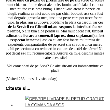
foarte bine cu pozele de prezentare de pe site
(cred ca acelea
sunt chiar mai bune decat ale mele, lumina artificiala si camera
mea nu fac casa prea buna). Uitandu-ma atent la pozele cu
blugii, realizez ca nici acolo nu par chiar bootcut, asa ca a fost
mai degraba greseala mea, insa una peste care pot trece foarte
usor. In plus, am avut ceva probleme la plata cu cardul, iar
cei
de la Servicii cu Clientii mi-au raspuns la intrebari foarte
prompt
, o alta bila alba pentru ei. Mai mult decat atat,
timpul
estimat de livrare a comenzii (aprox. doua saptamani) a fost
respectat intocmai
, asa ca eu am fost foarte multumita de
experienta cumparaturilor de pe acest site si voi arunca mereu
ochii pe sectiunea cu reduceri in cautare de astfel de oferte! Nu
pot decat sa-i fiu recunoscatoare Aurorei ca mi-a deschis mintea
catre acest site!
Voi comandati de pe Asos? Ce alte site-uri cu imbracaminte va
plac?
(Visited 288 times, 1 visits today)
Citeste si...