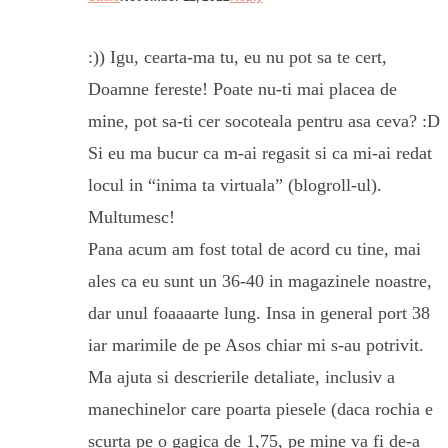
:)) Igu, cearta-ma tu, eu nu pot sa te cert,
Doamne fereste! Poate nu-ti mai placea de
mine, pot sa-ti cer socoteala pentru asa ceva? :D
Si eu ma bucur ca m-ai regasit si ca mi-ai redat
locul in “inima ta virtuala” (blogroll-ul).
Multumesc!
Pana acum am fost total de acord cu tine, mai
ales ca eu sunt un 36-40 in magazinele noastre,
dar unul foaaaarte lung. Insa in general port 38
iar marimile de pe Asos chiar mi s-au potrivit.
Ma ajuta si descrierile detaliate, inclusiv a
manechinelor care poarta piesele (daca rochia e
scurta pe o gagica de 1,75, pe mine va fi de-a