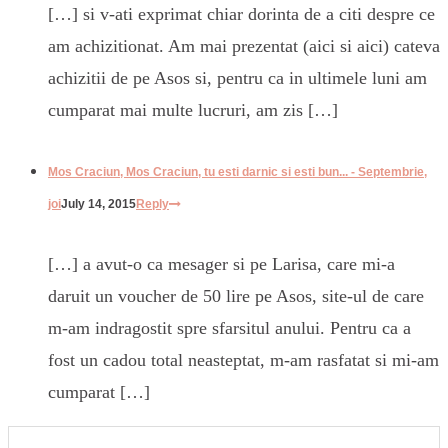
[…] si v-ati exprimat chiar dorinta de a citi despre ce
am achizitionat. Am mai prezentat (aici si aici) cateva
achizitii de pe Asos si, pentru ca in ultimele luni am
cumparat mai multe lucruri, am zis […]
Mos Craciun, Mos Craciun, tu esti darnic si esti bun... - Septembrie,
joi
July 14, 2015
Reply
[…] a avut-o ca mesager si pe Larisa, care mi-a
daruit un voucher de 50 lire pe Asos, site-ul de care
m-am indragostit spre sfarsitul anului. Pentru ca a
fost un cadou total neasteptat, m-am rasfatat si mi-am
cumparat […]