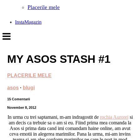
Placerile mele
InstaMagazin
MY ASOS STASH #1
PLACERILE MELE
asos
·
blugi
15 Comentarii
November 8, 2012
In urma cu trei saptamani, m-am indragostit de
rochia Aurorei
si
am decis ca trebuie sa o am si eu. Fiind prima mea comanda la
Asos si prima data cand imi comandam haine online, am avut
ceva emotii in alegerea marimilor. Pana la urma, mi-am invins
teama si-am ales conform marimilor pe care le port in mod