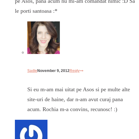
pe Asos, pana acum nu mi-am comandat nimic :D Sa
le porti santoasa :*
Sadie
November 9, 2012
Reply
Si eu m-am mai uitat pe Asos si pe multe alte
site-uri de haine, dar n-am avut curaj pana
acum. Rochia m-a convins, recunosc! :)