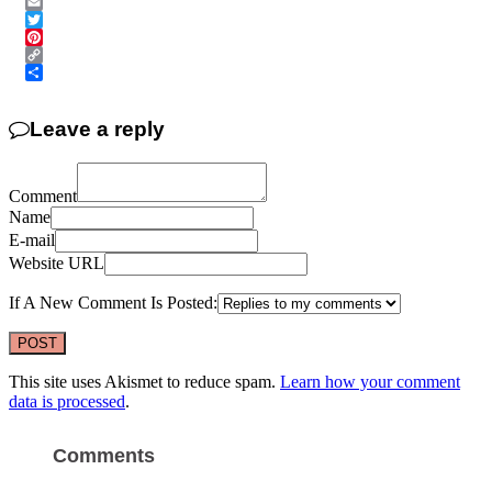
Messenger
Email
Twitter
Pinterest
Copy
Link
Share
Leave a reply
Comment
Name
E-mail
Website URL
If A New Comment Is Posted:
This site uses Akismet to reduce spam.
Learn how your comment
data is processed
.
Comments