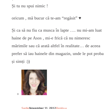
Și tu nu spui nimic !
oricum , mă bucur că te-am “regăsit” ♥
Și ca să nu fiu ca musca în lapte …. nu mi-am luat
haine de pe Asos , mi-e frică că nu nimeresc
mărimile sau că arată altfel în realitate… de aceea
prefer să iau hainele din magazin, unde le pot proba
și simți :))
Sadie
November 11, 2012
Reply