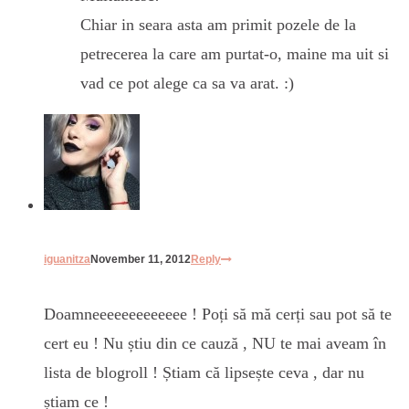
Chiar in seara asta am primit pozele de la
petrecerea la care am purtat-o, maine ma uit si
vad ce pot alege ca sa va arat. :)
iguanitza
November 11, 2012
Reply
Doamneeeeeeeeeeeee ! Poți să mă cerți sau pot să te
cert eu ! Nu știu din ce cauză , NU te mai aveam în
lista de blogroll ! Știam că lipsește ceva , dar nu
știam ce !