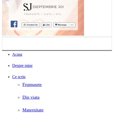
Acasa
Despre mine
Ce scriu
Frumusete
Din viata
Maternitate