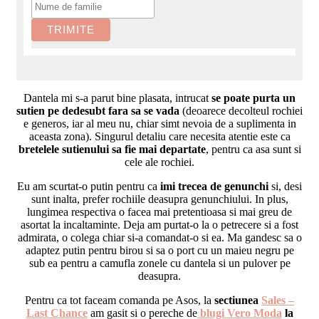
Dantela mi s-a parut bine plasata, intrucat
se poate purta un
sutien pe dedesubt fara sa se vada
(deoarece decolteul rochiei
e generos, iar al meu nu, chiar simt nevoia de a suplimenta in
aceasta zona). Singurul detaliu care necesita atentie este ca
bretelele sutienului sa fie mai departate
, pentru ca asa sunt si
cele ale rochiei.
Eu am scurtat-o putin pentru ca
imi trecea de genunchi
si, desi
sunt inalta, prefer rochiile deasupra genunchiului. In plus,
lungimea respectiva o facea mai pretentioasa si mai greu de
asortat la incaltaminte. Deja am purtat-o la o petrecere si a fost
admirata, o colega chiar si-a comandat-o si ea. Ma gandesc sa o
adaptez putin pentru birou si sa o port cu un maieu negru pe
sub ea pentru a camufla zonele cu dantela si un pulover pe
deasupra.
Pentru ca tot faceam comanda pe Asos, la
sectiunea
Sales –
Last Chance
am gasit si o pereche de
blugi Vero Moda
la