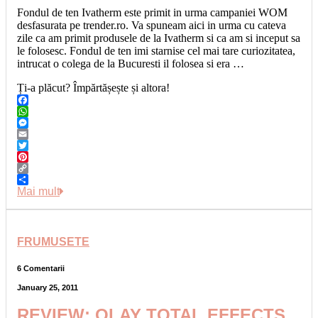
Fondul de ten Ivatherm este primit in urma campaniei WOM
desfasurata pe trender.ro. Va spuneam aici in urma cu cateva
zile ca am primit produsele de la Ivatherm si ca am si inceput sa
le folosesc. Fondul de ten imi starnise cel mai tare curiozitatea,
intrucat o colega de la Bucuresti il folosea si era …
Ți-a plăcut? Împărtășește și altora!
Facebook
WhatsApp
Messenger
Email
Twitter
Pinterest
Copy
Link
Share
Mai mult
FRUMUSETE
6 Comentarii
January 25, 2011
REVIEW: OLAY TOTAL EFFECTS