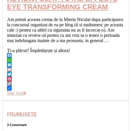
EYE TRANSFORMING CREAM
Am primit aceasta crema de la Mirela Niculai dupa participarea
la concursul organizat de ea pe blog (ii si multumesc pe aceasta
cale :) pentru ca altfel cu siguranta nu as fi incercat-o). Am
intarziat cu review-ul pentru ca am vrut sa o testez o perioada
mai indelungata inainte de a ma pronunta, in general …
Ți-a plăcut? Împărtășește și altora!
Facebook
WhatsApp
Messenger
Email
Twitter
Pinterest
Copy
Link
Share
Mai mult
FRUMUSETE
3 Comentarii