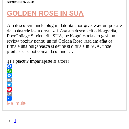
November 6, 2010
GOLDEN ROSE IN SUA
Am descoperit unele bloguri datorita unor giveaway-uri pe care
detinatoarele le-au organizat. Asa am descoperit o bloggerita,
PoorCollege Student din SUA, pe blogul careia am gasit un
review pozitiv pentru un ruj Golden Rose. Asa am aflat ca
firma e una bulgareasca si detine si o filiala in SUA, unde
produsele se pot comanda online. …
Ți-a plăcut? Împărtășește și altora!
Facebook
WhatsApp
Messenger
Email
Twitter
Pinterest
Copy
Link
Share
Mai mult
1