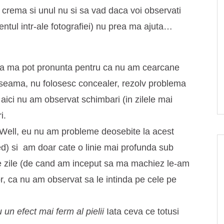
u crema si unul nu si sa vad daca voi observati
ntul intr-ale fotografiei) nu prea ma ajuta…
ea ma pot pronunta pentru ca nu am cearcane
i seama, nu folosesc concealer, rezolv problema
 aici nu am observat schimbari (in zilele mai
i.
Well, eu nu am probleme deosebite la acest
ed) si
am doar cate o linie mai profunda sub
i de zile (de cand am inceput sa ma machiez le-am
or, ca nu am observat sa le intinda pe cele pe
 un efect mai ferm al pielii
Iata ceva ce totusi