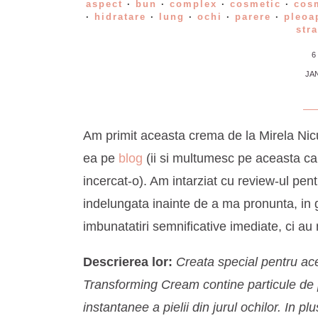
aspect
·
bun
·
complex
·
cosmetic
·
cosm
·
hidratare
·
lung
·
ochi
·
parere
·
pleoa
stra
6
JAN
Am primit aceasta crema de la Mirela Nicu
ea pe
blog
(ii si multumesc pe aceasta cal
incercat-o). Am intarziat cu review-ul pen
indelungata inainte de a ma pronunta, in
imbunatatiri semnificative imediate, ci au
Descrierea lor:
Creata special pentru ace
Transforming Cream contine particule de p
instantanee a pielii din jurul ochilor. In p