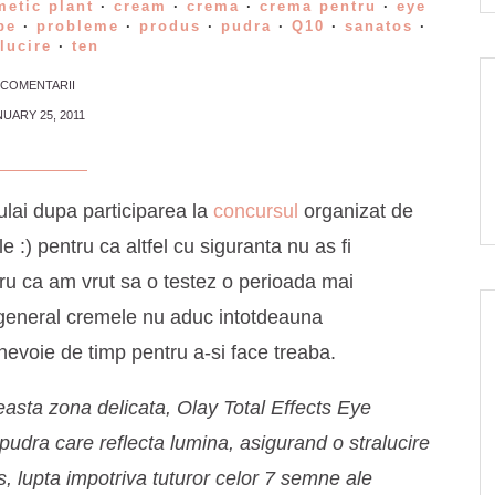
etic plant
·
cream
·
crema
·
crema pentru
·
eye
pe
·
probleme
·
produs
·
pudra
·
Q10
·
sanatos
·
lucire
·
ten
 COMENTARII
UARY 25, 2011
lai dupa participarea la
concursul
organizat de
e :) pentru ca altfel cu siguranta nu as fi
tru ca am vrut sa o testez o perioada mai
 general cremele nu aduc intotdeauna
 nevoie de timp pentru a-si face treaba.
asta zona delicata, Olay Total Effects Eye
udra care reflecta lumina, asigurand o stralucire
lus, lupta impotriva tuturor celor 7 semne ale