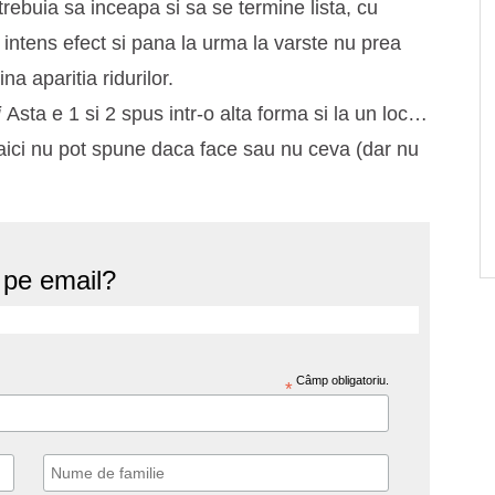
trebuia sa inceapa si sa se termine lista, cu
 intens efect si pana la urma la varste nu prea
a aparitia ridurilor.
i
Asta e 1 si 2 spus intr-o alta forma si la un loc…
aici nu pot spune daca face sau nu ceva (dar nu
e pe email?
Câmp obligatoriu.
*