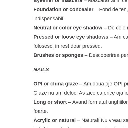
Eyeliner or mascara
– Mascara! Si in cele
Foundation or concealer
– Fond de ten,
indispensabil.
Neutral or color eye shadow
– De cele m
Pressed or loose eye shadows
– Am ca
folosesc, in rest doar pressed.
Brushes or sponges
– Descoperirea pens
NAILS
OPI or china glaze
– Am doua oje OPI pri
Glaze nu am deloc. As zice ca orice oja ie
Long or short
– Avand formatul unghiilor 
foarte.
Acrylic or natural
– Natural! Nu vreau sa