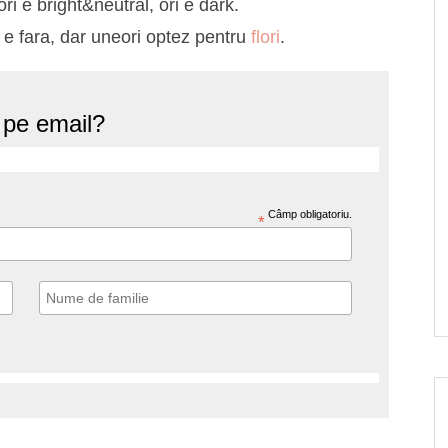
ri e bright&neutral, ori e dark.
e fara, dar uneori optez pentru
flori
.
e pe email?
Câmp obligatoriu.
*