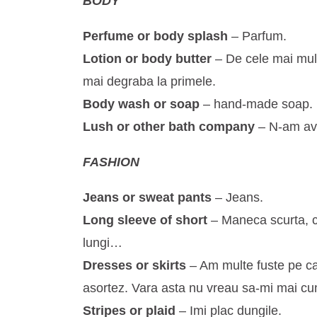
BODY
Perfume or body splash
– Parfum.
Lotion or body butter
– De cele mai multe
mai degraba la primele.
Body wash or soap
– hand-made soap.
Lush or other bath company
– N-am avu
FASHION
Jeans or sweat pants
– Jeans.
Long sleeve of short
– Maneca scurta, c
lungi…
Dresses or skirts
– Am multe fuste pe ca
asortez. Vara asta nu vreau sa-mi mai cu
Stripes or plaid
– Imi plac dungile.