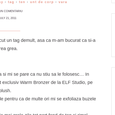
ay
·
tag
·
ten
·
unt de corp
·
vara
 UN COMENTARIU
ULY 21, 2011
cut un tag demult, asa ca m-am bucurat ca si-a
rea grea.
si mi se pare ca nu stiu sa le folosesc… In
it exclusiv Warm Bronzer de la ELF Studio, pe
blush.
ile
pentru ca de multe ori mi se exfoliaza buzele