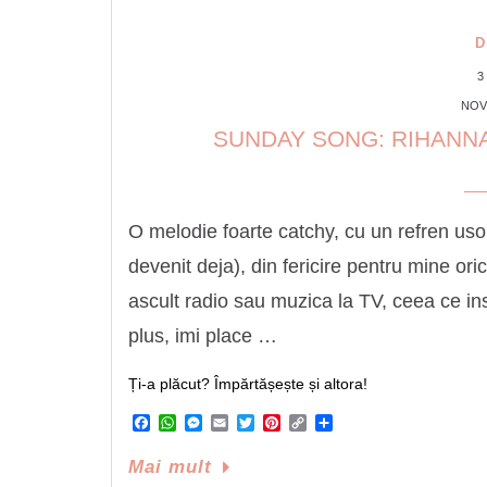
D
3
NOV
SUNDAY SONG: RIHANNA 
O melodie foarte catchy, cu un refren usor
devenit deja), din fericire pentru mine o
ascult radio sau muzica la TV, ceea ce in
plus, imi place …
Ți-a plăcut? Împărtășește și altora!
Facebook
WhatsApp
Messenger
Email
Twitter
Pinterest
Copy
Share
Link
Mai mult