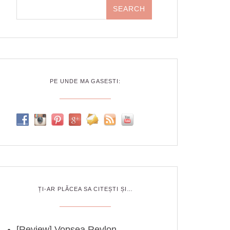
PE UNDE MA GASESTI:
ȚI-AR PLĂCEA SA CITEȘTI ȘI…
[Review] Vopsea Revlon