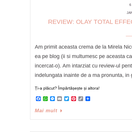
6
JAN
REVIEW: OLAY TOTAL EFF
Am primit aceasta crema de la Mirela Nicu
ea pe blog (ii si multumesc pe aceasta cale
incercat-o). Am intarziat cu review-ul pen
indelungata inainte de a ma pronunta, in
Ți-a plăcut? Împărtășește și altora!
Facebook
WhatsApp
Messenger
Email
Twitter
Pinterest
Copy
Share
Link
Mai mult