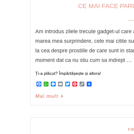
CE MAI FACE PAR
Am introdus zilele trecute gadget-ul care 
marea mea surprindere, cele mai citite s
la cea despre prostiile de care sunt in sta
moment dat ca nu stiu cum sa indrept …
Ți-a plăcut? Împărtășește și altora!
Facebook
WhatsApp
Messenger
Email
Twitter
Pinterest
Copy
Share
Link
Mai mult
F