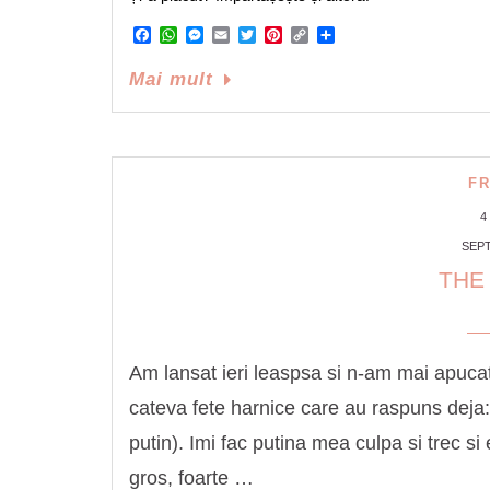
Facebook
WhatsApp
Messenger
Email
Twitter
Pinterest
Copy
Share
Link
Mai mult
F
4
SEPT
THE
Am lansat ieri leaspsa si n-am mai apucat
cateva fete harnice care au raspuns deja:
putin). Imi fac putina mea culpa si trec si 
gros, foarte …