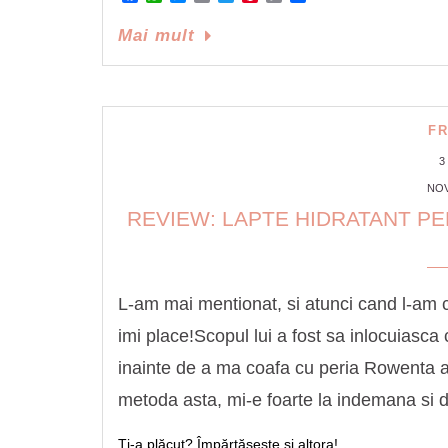
Link
Mai mult
F
3
NOV
REVIEW: LAPTE HIDRATANT PE
L-am mai mentionat, si atunci cand l-am 
imi place!Scopul lui a fost sa inlocuias
inainte de a ma coafa cu peria Rowenta a
metoda asta, mi-e foarte la indemana si
Ți-a plăcut? Împărtășește și altora!