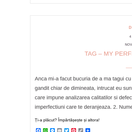
D
4
NOV
TAG – MY PER
Anca mi-a facut bucuria de a ma tagui cu
gandit chiar de dimineata, intrucat eu sun
care impune analizarea calitatilor si defec
imperfectiuni care te deranjeaza. 2. Numest
Ți-a plăcut? Împărtășește și altora!
Facebook
WhatsApp
Messenger
Email
Twitter
Pinterest
Copy
Share