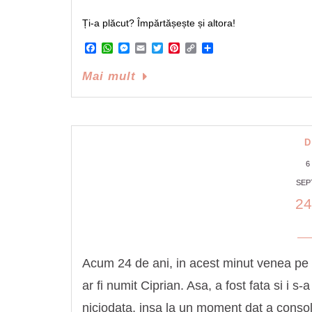
Ți-a plăcut? Împărtășește și altora!
Facebook
WhatsApp
Messenger
Email
Twitter
Pinterest
Copy
Share
Link
Mai mult
D
6
SEP
2
Acum 24 de ani, in acest minut venea pe 
ar fi numit Ciprian. Asa, a fost fata si i s
niciodata, insa la un moment dat a consolat