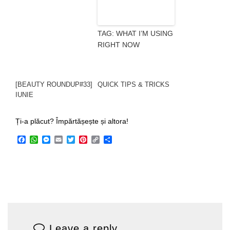
TAG: WHAT I’M USING
RIGHT NOW
[BEAUTY ROUNDUP#33]
QUICK TIPS & TRICKS
IUNIE
Ți-a plăcut? Împărtășește și altora!
Facebook
WhatsApp
Messenger
Email
Twitter
Pinterest
Copy
Share
Link
Leave a reply