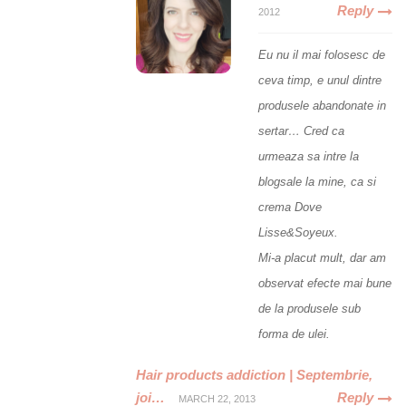
Reply
2012
Eu nu il mai folosesc de
ceva timp, e unul dintre
produsele abandonate in
sertar… Cred ca
urmeaza sa intre la
blogsale la mine, ca si
crema Dove
Lisse&Soyeux.
Mi-a placut mult, dar am
observat efecte mai bune
de la produsele sub
forma de ulei.
Hair products addiction | Septembrie,
joi…
Reply
MARCH 22, 2013