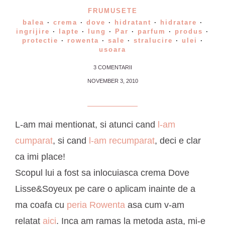
FRUMUSETE
balea
·
crema
·
dove
·
hidratant
·
hidratare
·
ingrijire
·
lapte
·
lung
·
Par
·
parfum
·
produs
·
protectie
·
rowenta
·
sale
·
stralucire
·
ulei
·
usoara
3 COMENTARII
NOVEMBER 3, 2010
L-am mai mentionat, si atunci cand
l-am
cumparat
, si cand
l-am recumparat
, deci e clar
ca imi place!
Scopul lui a fost sa inlocuiasca crema Dove
Lisse&Soyeux pe care o aplicam inainte de a
ma coafa cu
peria Rowenta
asa cum v-am
relatat
aici
. Inca am ramas la metoda asta, mi-e