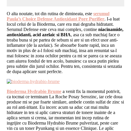
O alta noutate, tot din rutina de dimineata, este
serumul
Paula’s Choice Defense Antioxidant Pore Purifier
. I-a luat
locul celui de la Bioderma, care era mai degraba hidratant.
Serumul Defense este ceva mai complex, contine
niacinamide,
antioxidanti, acid azelaic si BHA
, asa ca sub machiaj face o
treaba buna si pe partea de sebum si are si un efect usor anti-
inflamator (de la azelaic). Se absoarbe foarte rapid, inca un
motiv in plus de a-l folosi sub machiaj, insa am renuntat sa-l
mai folosesc in zona ochilor pentru ca mi se parea ca se aseaza
cam aiurea fondul de ten acolo, banuiesc ca usca putin pielea
prea subtire din jurul ochilor. Pentru ten, consistenta si senzatia
de dupa aplicare sunt perfecte.
Bioderma Hydrabio Brume
a venit fix la momentul potrivit,
ca tocmai ce terminam La Roche Posay Serozinc, iar cele doua
produse mi se par foarte similare, ambele contin sulfat de zinc si
au rol anti-iritant. Eu incerc acum sa aduc cat mai multa
hidratare in ten si aplic cateva straturi de tonere inainte de a
aplica serum si crema, iar momentan imi incep rutina de
ingrijire cu Bioderma Hydrabio Brume pulverizat, peste care
vin cu un toner Pyunkang si un essence Clinique. Le aplic