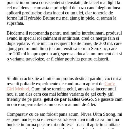
practic in ordinea consistentei si densitatii, de la cel mai light la
cel mai dens – cam asta e principiul de baza cand alegi ordinea
aplicarii produselor, daca incepi cu un ulei, clar tonerele de
forma lui Hydrabio Brume nu mai ajung in piele, ci raman la
suprafata.
Bioderma il recomanda pentru mai multe intrebuintari, produsul
avand in special rol calmant si antiiritant, cred ca merge fain si
dupa epilare. Vine intr-un recipient foarte mare, de 300 ml, care
ajung pentru mult timp (eu am reusit sa termin Serozinc, care
are 200 ml in aproape un an), sper sa aduca la un moment dat si
o varianta travel-size, ar fi chiar potrivita pentru calatorii.
Si ultima achizitie a lunii e un produs destinat parului, caci mi-a
revenit pofta de experimente de cand m-am apucat de
Curly
Girl Method
. Cum mi se termina gelul, am zis sa incerc unul
nou si am ales cam cea mai ieftina varianta de gel curly girl
friendly de pe piata,
gelul de par Kallos GoGo
. Se gaseste cam
in orice supermarket si nu costa mai mult de 4 lei.
Comparativ cu ce am folosit pana acum, Nivea Ultra Strong, mi
se pare mai lejer si e nevoie sa folosesc mai mult ca sa imi tina
buclele in forma pe care mi-o doresc – daca il aplic in cantitate