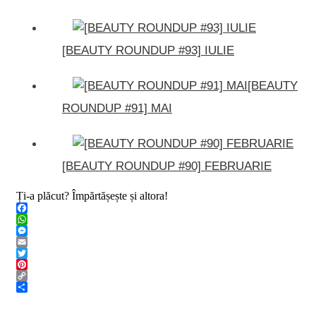
[BEAUTY ROUNDUP #93] IULIE
[BEAUTY
ROUNDUP #91] MAI
[BEAUTY ROUNDUP #90] FEBRUARIE
Ți-a plăcut? Împărtășește și altora!
Facebook
WhatsApp
Messenger
Email
Twitter
Pinterest
Copy
Link
Share