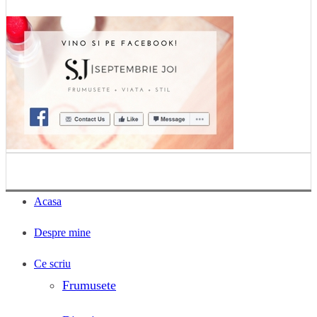
Acasa
Despre mine
Ce scriu
Frumusete