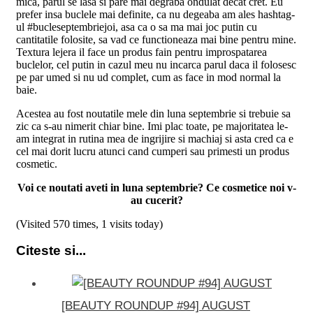
mica, parul se lasa si pare mai degraba ondulat decat cret. Eu
prefer insa buclele mai definite, ca nu degeaba am ales hashtag-
ul #bucleseptembriejoi, asa ca o sa ma mai joc putin cu
cantitatile folosite, sa vad ce functioneaza mai bine pentru mine.
Textura lejera il face un produs fain pentru improspatarea
buclelor, cel putin in cazul meu nu incarca parul daca il folosesc
pe par umed si nu ud complet, cum as face in mod normal la
baie.
Acestea au fost noutatile mele din luna septembrie si trebuie sa
zic ca s-au nimerit chiar bine. Imi plac toate, pe majoritatea le-
am integrat in rutina mea de ingrijire si machiaj si asta cred ca e
cel mai dorit lucru atunci cand cumperi sau primesti un produs
cosmetic.
Voi ce noutati aveti in luna septembrie? Ce cosmetice noi v-
au cucerit?
(Visited 570 times, 1 visits today)
Citeste si...
[BEAUTY ROUNDUP #94] AUGUST