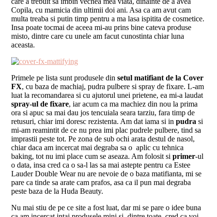
care a trebuit sa imbin vechea mea viata, dinainte de a avea
Copila, cu mamicia din ultimii doi ani. Asa ca am avut cam
multa treaba si putin timp pentru a ma lasa ispitita de cosmetice.
Insa poate tocmai de aceea mi-au prins bine cateva produse
misto, dintre care cu unele am facut cunostinta chiar luna
aceasta.
Primele pe lista sunt produsele din
setul matifiant de la Cover
FX
, cu baza de machiaj, pudra pulbere si spray de fixare. L-am
luat la recomandarea si cu ajutorul unei prietene, ea mi-a laudat
spray-ul de fixare
, iar acum ca ma machiez din nou la prima
ora si apuc sa mai dau jos tencuiala seara tarziu, fara timp de
retusuri, chiar imi doresc rezistenta. Am dat iama si in
pudra
si
mi-am reamintit de ce nu prea imi plac pudrele pulbere, tind sa
imprastii peste tot. Pe zona de sub ochi arata destul de nasol,
chiar daca am incercat mai degraba sa o aplic cu tehnica
baking, tot nu imi place cum se aseaza. Am folosit si
primer
-ul
o data, insa cred ca o sa-l las sa mai astepte pentru ca Estee
Lauder Double Wear nu are nevoie de o baza matifianta, mi se
pare ca tinde sa arate cam prafos, asa ca il pun mai degraba
peste baza de la Huda Beauty.
Nu mai stiu de pe ce site a fost luat, dar mi se pare o idee buna
ca am incercat intai produsele mini si, dintre toate, cred ca voi