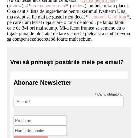
Nu am testat inca serumul Una, doar *
crema pentru fata
*
(
review
) si *
crema pentru ochi
* (
review
), ambele mi-au placut.
O sa caut si lista de ingrediente pentru serumul Ivatherm Una,
ma astept sa fie mai pe gustul meu decat *
Lancome Genifique
*,
pe care l-am testat deja si are o tona de alcool, pe langa faptul
ca e de 3-4 ori mai scump. Mi-a facut fruntea sa semene cu o
tigaie plina de ulei, atat de tare s-a uscat pielea si a simtit nevoia
sa compenseze secretabd foarte mult sebum.
Vrei să primești postările mele pe email?
Abonare Newsletter
*
Câmp obligatoriu.