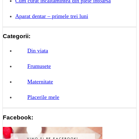
Cum curat incaltamintea din piele intoarsa
Aparat dentar – primele trei luni
Categorii:
Din viata
Frumusete
Maternitate
Placerile mele
Facebook: