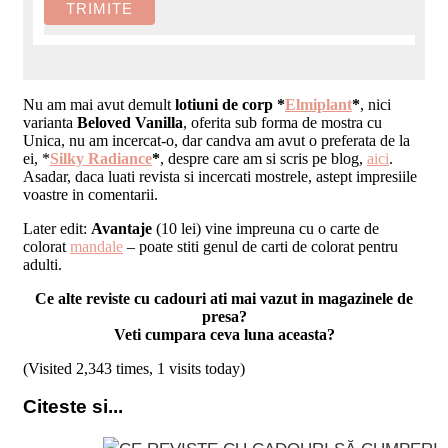
Nu am mai avut demult
lotiuni de corp *
Elmiplant
*
, nici
varianta
Beloved Vanilla
, oferita sub forma de mostra cu
Unica, nu am incercat-o, dar candva am avut o preferata de la
ei, *
Silky Radiance
*
, despre care am si scris pe blog,
aici
.
Asadar, daca luati revista si incercati mostrele, astept impresiile
voastre in comentarii.
Later edit:
Avantaje
(10 lei) vine impreuna cu o carte de
colorat
mandale
– poate stiti genul de carti de colorat pentru
adulti.
Ce alte reviste cu cadouri ati mai vazut in magazinele de
presa?
Veti cumpara ceva luna aceasta?
(Visited 2,343 times, 1 visits today)
Citeste si...