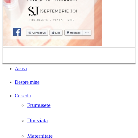
Acasa
Despre mine
Ce scriu
Frumusete
Din viata
Maternitate