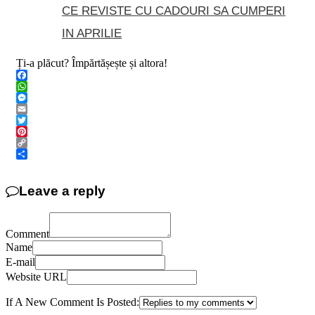
CE REVISTE CU CADOURI SA CUMPERI
IN APRILIE
Ți-a plăcut? Împărtășește și altora!
Facebook
WhatsApp
Messenger
Email
Twitter
Pinterest
Copy
Link
Share
Leave a reply
Comment
Name
E-mail
Website URL
If A New Comment Is Posted: