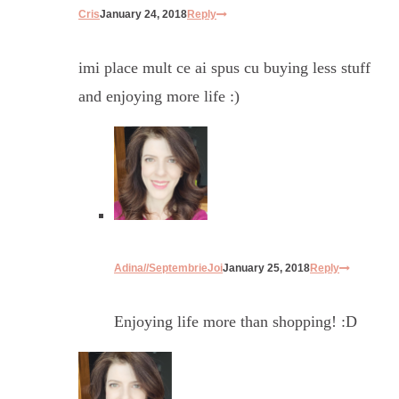
Cris
January 24, 2018
Reply
imi place mult ce ai spus cu buying less stuff
and enjoying more life :)
Adina//SeptembrieJoi
January 25, 2018
Reply
Enjoying life more than shopping! :D