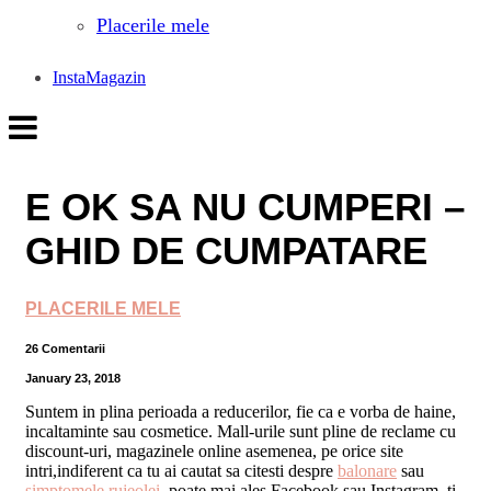
Placerile mele
InstaMagazin
E OK SA NU CUMPERI –
GHID DE CUMPATARE
PLACERILE MELE
26 Comentarii
January 23, 2018
Suntem in plina perioada a reducerilor, fie ca e vorba de haine,
incaltaminte sau cosmetice. Mall-urile sunt pline de reclame cu
discount-uri, magazinele online asemenea, pe orice site
intri,indiferent ca tu ai cautat sa citesti despre
balonare
sau
simptomele rujeolei
, poate mai ales Facebook sau Instagram, ti