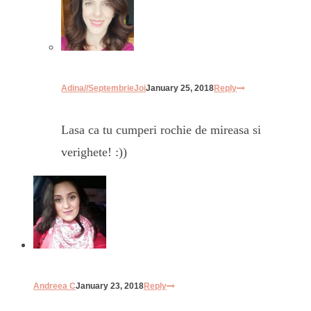
Adina//SeptembrieJoi
January 25, 2018
Reply
Lasa ca tu cumperi rochie de mireasa si
verighete! :))
Andreea C
January 23, 2018
Reply