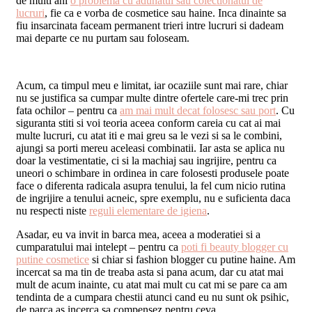
de multi ani
o problema cu adunatul sau colectionatul de
lucruri
, fie ca e vorba de cosmetice sau haine. Inca dinainte sa
fiu insarcinata faceam permanent trieri intre lucruri si dadeam
mai departe ce nu purtam sau foloseam.
Acum, ca timpul meu e limitat, iar ocaziile sunt mai rare, chiar
nu se justifica sa cumpar multe dintre ofertele care-mi trec prin
fata ochilor – pentru ca
am mai mult decat folosesc sau port
. Cu
siguranta stiti si voi teoria aceea conform careia cu cat ai mai
multe lucruri, cu atat iti e mai greu sa le vezi si sa le combini,
ajungi sa porti mereu aceleasi combinatii. Iar asta se aplica nu
doar la vestimentatie, ci si la machiaj sau ingrijire, pentru ca
uneori o schimbare in ordinea in care folosesti produsele poate
face o diferenta radicala asupra tenului, la fel cum nicio rutina
de ingrijire a tenului acneic, spre exemplu, nu e suficienta daca
nu respecti niste
reguli elementare de igiena
.
Asadar, eu va invit in barca mea, aceea a moderatiei si a
cumparatului mai intelept – pentru ca
poti fi beauty blogger cu
putine cosmetice
si chiar si fashion blogger cu putine haine. Am
incercat sa ma tin de treaba asta si pana acum, dar cu atat mai
mult de acum inainte, cu atat mai mult cu cat mi se pare ca am
tendinta de a cumpara chestii atunci cand eu nu sunt ok psihic,
de parca as incerca sa compensez pentru ceva.