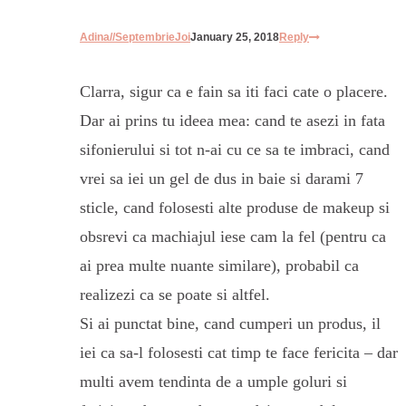
Adina//SeptembrieJoi
January 25, 2018
Reply
Clarra, sigur ca e fain sa iti faci cate o placere.
Dar ai prins tu ideea mea: cand te asezi in fata
sifonierului si tot n-ai cu ce sa te imbraci, cand
vrei sa iei un gel de dus in baie si darami 7
sticle, cand folosesti alte produse de makeup si
obsrevi ca machiajul iese cam la fel (pentru ca
ai prea multe nuante similare), probabil ca
realizezi ca se poate si altfel.
Si ai punctat bine, cand cumperi un produs, il
iei ca sa-l folosesti cat timp te face fericita – dar
multi avem tendinta de a umple goluri si