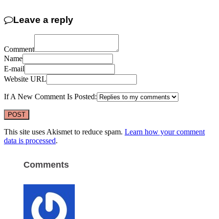
Link
Share
Leave a reply
Comment
Name
E-mail
Website URL
If A New Comment Is Posted:
This site uses Akismet to reduce spam.
Learn how your comment
data is processed
.
Comments