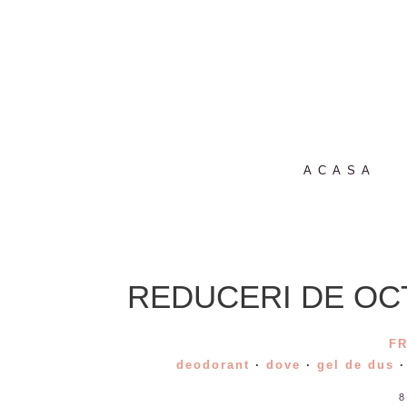
ACASA
REDUCERI DE OC
F
deodorant
·
dove
·
gel de dus
8