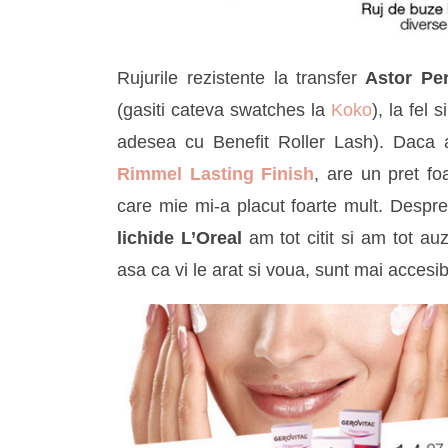
Rujurile rezistente la transfer
Astor Per
(gasiti cateva swatches la
Koko
), la fel si
adesea cu Benefit Roller Lash). Daca ati
Rimmel Lasting Finish
, are un pret fo
care mie mi-a placut foarte mult. Despr
lichide L’Oreal
am tot citit si am tot auz
asa ca vi le arat si voua, sunt mai accesib