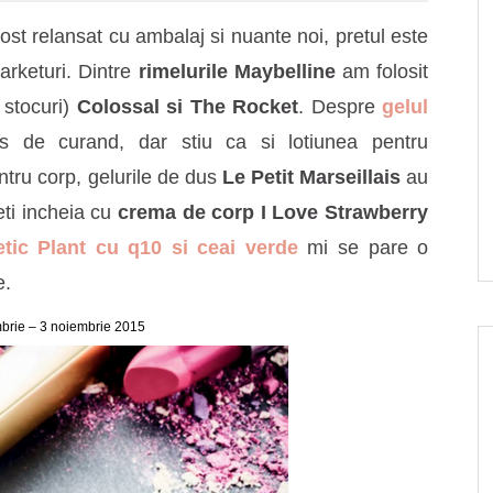
ost relansat cu ambalaj si nuante noi, pretul este
arketuri. Dintre
rimelurile Maybelline
am folosit
 stocuri)
Colossal si The Rocket
. Despre
gelul
 de curand, dar stiu ca si lotiunea pentru
tru corp, gelurile de dus
Le Petit Marseillais
au
teti incheia cu
crema de corp I Love Strawberry
ic Plant cu q10 si ceai verde
mi se pare o
e.
mbrie – 3 noiembrie 2015