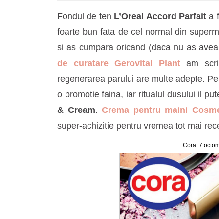
Fondul de ten
L’Oreal Accord Parfait
a f
foarte bun fata de cel normal din superm
si as cumpara oricand (daca nu as avea
de curatare Gerovital Plant
am scris
regenerarea parului are multe adepte. Pen
o promotie faina, iar ritualul dusului il pu
& Cream
.
Crema pentru maini Cosmet
super-achizitie pentru vremea tot mai rec
Cora: 7 octo