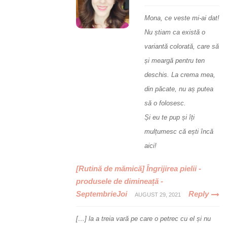
Mona, ce veste mi-ai dat!
Nu știam ca există o
variantă colorată, care să
și meargă pentru ten
deschis. La crema mea,
din păcate, nu aș putea
să o folosesc.
Și eu te pup și îți
mulțumesc că ești încă
aici!
[Rutină de mămică] Îngrijirea pielii -
produsele de dimineață -
SeptembrieJoi
Reply
AUGUST 29, 2021
[…] la a treia vară pe care o petrec cu el și nu