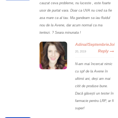
cauzat ceva probleme, nu luceste , este foarte
usor de purtat vara. Doar ca UVA nu cred sa fie
asa mare ca al tau. Ma gandeam sa iau fluidul
nou de la Avene, dar acum normal ca ma
tentezi. ? Seara minunata !
Adina//SeptembrieJoi
Reply
20, 2019
N-am mai încercat nimic
cu spf de la Avene în
ultimii ani, deși am mai
citit de produse bune.
Dacă găsești un tester în
farmacie pentru LRP, ar fi
super!