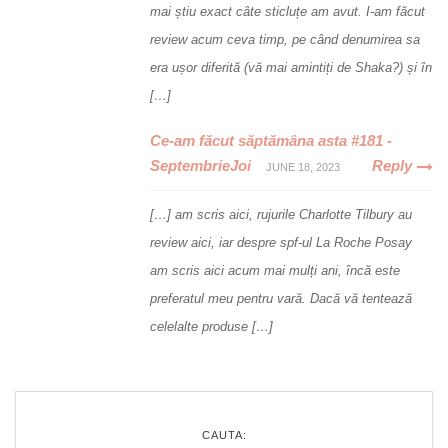
mai știu exact câte sticluțe am avut. I-am făcut
review acum ceva timp, pe când denumirea sa
era ușor diferită (vă mai amintiți de Shaka?) și în
[…]
Ce-am făcut săptămâna asta #181 -
SeptembrieJoi
Reply
JUNE 18, 2023
[…] am scris aici, rujurile Charlotte Tilbury au
review aici, iar despre spf-ul La Roche Posay
am scris aici acum mai mulți ani, încă este
preferatul meu pentru vară. Dacă vă tentează
celelalte produse […]
CAUTA: