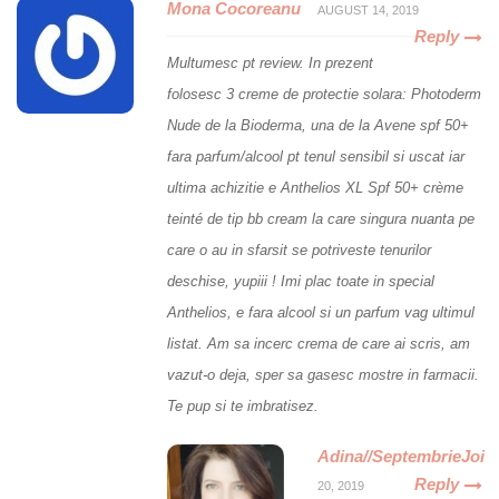
Mona Cocoreanu
AUGUST 14, 2019
Reply
Multumesc pt review. In prezent
folosesc 3 creme de protectie solara: Photoderm
Nude de la Bioderma, una de la Avene spf 50+
fara parfum/alcool pt tenul sensibil si uscat iar
ultima achizitie e Anthelios XL Spf 50+ crème
teinté de tip bb cream la care singura nuanta pe
care o au in sfarsit se potriveste tenurilor
deschise, yupiii ! Imi plac toate in special
Anthelios, e fara alcool si un parfum vag ultimul
listat. Am sa incerc crema de care ai scris, am
vazut-o deja, sper sa gasesc mostre in farmacii.
Te pup si te imbratisez.
Adina//SeptembrieJoi
Reply
20, 2019