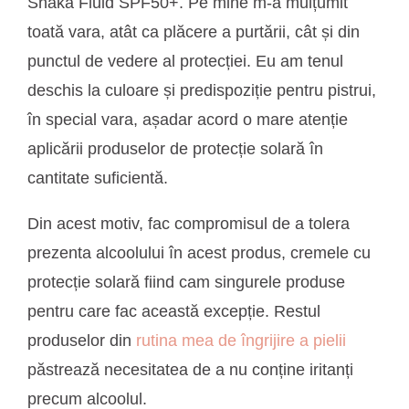
Shaka Fluid SPF50+. Pe mine m-a mulțumit
toată vara, atât ca plăcere a purtării, cât și din
punctul de vedere al protecției. Eu am tenul
deschis la culoare și predispoziție pentru pistrui,
în special vara, așadar acord o mare atenție
aplicării produselor de protecție solară în
cantitate suficientă.
Din acest motiv, fac compromisul de a tolera
prezenta alcoolului în acest produs, cremele cu
protecție solară fiind cam singurele produse
pentru care fac această excepție. Restul
produselor din
rutina mea de îngrijire a pielii
păstrează necesitatea de a nu conține iritanți
precum alcoolul.