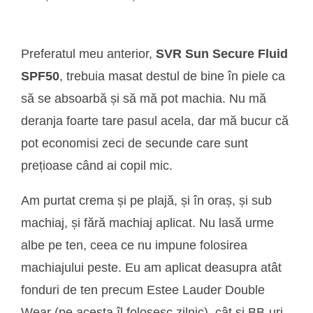
Preferatul meu anterior,
SVR Sun Secure Fluid
SPF50
, trebuia masat destul de bine în piele ca
să se absoarbă și să mă pot machia. Nu mă
deranja foarte tare pasul acela, dar mă bucur că
pot economisi zeci de secunde care sunt
prețioase când ai copil mic.
Am purtat crema și pe plajă, și în oraș, și sub
machiaj, și fără machiaj aplicat. Nu lasă urme
albe pe ten, ceea ce nu impune folosirea
machiajului peste. Eu am aplicat deasupra atât
fonduri de ten precum Estee Lauder Double
Wear (pe acesta îl folosesc zilnic), cât și BB-uri