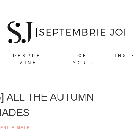
DESPRE
CE
INST
MINE
SCRIU
] ALL THE AUTUMN
HADES
ERILE MELE