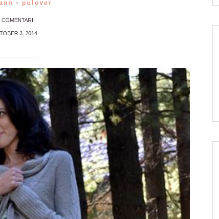
ann
·
pulover
1 COMENTARII
TOBER 3, 2014