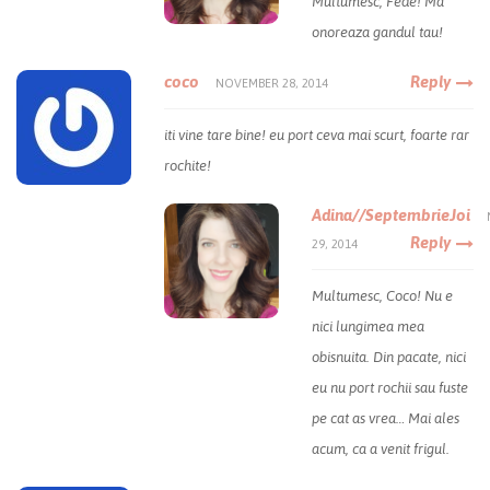
Multumesc, Fede! Ma
onoreaza gandul tau!
coco
Reply
NOVEMBER 28, 2014
iti vine tare bine! eu port ceva mai scurt, foarte rar
rochite!
Adina//SeptembrieJoi
Reply
29, 2014
Multumesc, Coco! Nu e
nici lungimea mea
obisnuita. Din pacate, nici
eu nu port rochii sau fuste
pe cat as vrea… Mai ales
acum, ca a venit frigul.