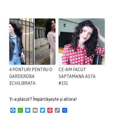
4 PONTURI PENTRU O
CE-AM FACUT
GARDEROBA
SAPTAMANA ASTA
ECHILIBRATA
#151
Ți-a plăcut? Împărtășește și altora!
Facebook
WhatsApp
Messenger
Email
Twitter
Pinterest
Copy
Share
Link