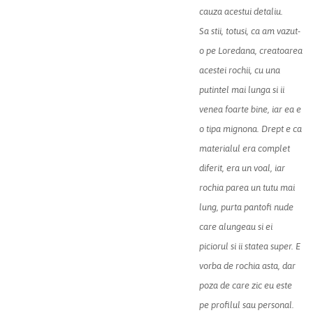
cauza acestui detaliu.
Sa stii, totusi, ca am vazut-
o pe Loredana, creatoarea
acestei rochii, cu una
putintel mai lunga si ii
venea foarte bine, iar ea e
o tipa mignona. Drept e ca
materialul era complet
diferit, era un voal, iar
rochia parea un tutu mai
lung, purta pantofi nude
care alungeau si ei
piciorul si ii statea super. E
vorba de rochia
asta
, dar
poza de care zic eu este
pe profilul sau personal.