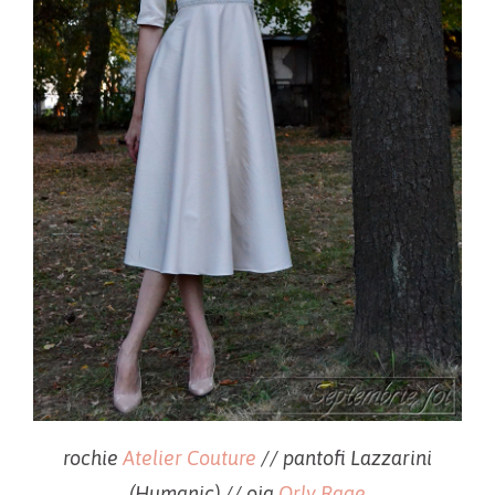
rochie
Atelier Couture
// pantofi Lazzarini
(Humanic) // oja
Orly Rage