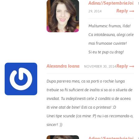
Adina//SeptembrieJoi
Reply
29, 2014
Multumesc frumos, Ilda!
Ca intotdeauna, alegi cele
mai frumoase cuvinte!
Si eu te pup cu drag!
Alexandra Ioana
Reply
NOVEMBER 30, 2014
Dupa parerea mea, ca sa porti o rochie lunga
trebuie sa fii suficient de inalta si sa ai o silueta de
invidiat. Tu indeplinesti cele 2 conditii si de aceea
iti vine atat de bine! Esti ca o printesa! :D
Unei tipe scunde (ca mine :P) nu i-as recomanda-o,
sincer! :))
Adina//SeptembrieJoi