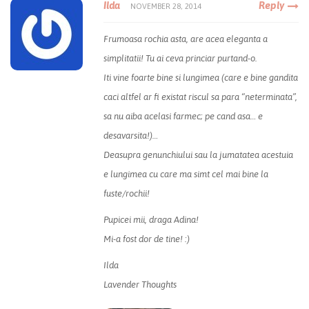
Ilda
Reply
NOVEMBER 28, 2014
Frumoasa rochia asta, are acea eleganta a
simplitatii! Tu ai ceva princiar purtand-o.
Iti vine foarte bine si lungimea (care e bine gandita
caci altfel ar fi existat riscul sa para “neterminata”,
sa nu aiba acelasi farmec; pe cand asa… e
desavarsita!)…
Deasupra genunchiului sau la jumatatea acestuia
e lungimea cu care ma simt cel mai bine la
fuste/rochii!
Pupicei mii, draga Adina!
Mi-a fost dor de tine! :)
Ilda
Lavender Thoughts