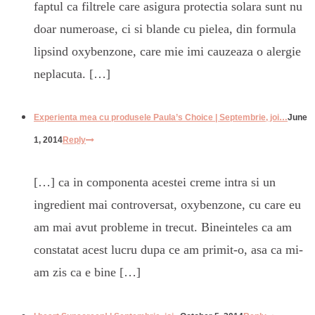
faptul ca filtrele care asigura protectia solara sunt nu
doar numeroase, ci si blande cu pielea, din formula
lipsind oxybenzone, care mie imi cauzeaza o alergie
neplacuta. […]
Experienta mea cu produsele Paula’s Choice | Septembrie, joi…
June
1, 2014
Reply
[…] ca in componenta acestei creme intra si un
ingredient mai controversat, oxybenzone, cu care eu
am mai avut probleme in trecut. Bineinteles ca am
constatat acest lucru dupa ce am primit-o, asa ca mi-
am zis ca e bine […]