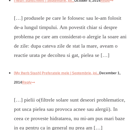
I heart Sunscreen! | Septembrie, joi...
October 5, 2014
Reply
[…] produsele pe care le folosesc sau le-am folosit
de-a lungul timpului. Am povestit chiar si despre
problema pe care am considerat-o alergie la soare ani
de zile: dupa cateva zile de stat la mare, aveam o
reactie urata pe decolteu si gat, pielea se […]
[My Iherb Stash] Preferatele mele | Septembrie, joi...
December 1,
2014
Reply
[…] pielii o(filtrele solare sunt deseori problematice,
pot usca pielea sau provoca acnee sau alergii). In
ceea ce proveste hidratarea, nu mi-am pus mari baze
in ea pentru ca in general nu prea am […]