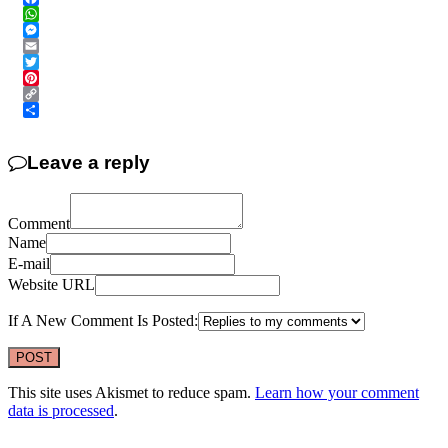
Facebook
WhatsApp
Messenger
Email
Twitter
Pinterest
Copy
Link
Share
Leave a reply
Comment
Name
E-mail
Website URL
If A New Comment Is Posted:
This site uses Akismet to reduce spam.
Learn how your comment
data is processed
.