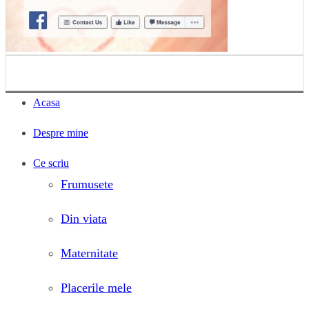
Acasa
Despre mine
Ce scriu
Frumusete
Din viata
Maternitate
Placerile mele