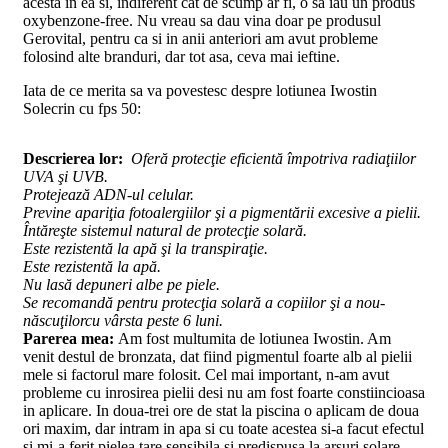
acesta in ea si, indiferent cat de scump ar fi, o sa iau un produs
oxybenzone-free. Nu vreau sa dau vina doar pe produsul
Gerovital, pentru ca si in anii anteriori am avut probleme
folosind alte branduri, dar tot asa, ceva mai ieftine.
Iata de ce merita sa va povestesc despre lotiunea Iwostin
Solecrin cu fps 50:
Descrierea lor:
Oferă protecţie eficientă împotriva radiaţiilor
UVA şi UVB.
Protejează ADN-ul celular.
Previne apariţia fotoalergiilor şi a pigmentării excesive a pielii.
Întăreşte sistemul natural de protecţie solară.
Este rezistentă la apă şi la transpiraţie.
Este rezistentă la apă.
Nu lasă depuneri albe pe piele.
Se recomandă pentru protecţia solară a copiilor şi a nou-
născuţilorcu vârsta peste 6 luni.
Parerea mea:
Am fost multumita de lotiunea Iwostin. Am
venit destul de bronzata, dat fiind pigmentul foarte alb al pielii
mele si factorul mare folosit. Cel mai important, n-am avut
probleme cu inrosirea pielii desi nu am fost foarte constiincioasa
in aplicare. In doua-trei ore de stat la piscina o aplicam de doua
ori maxim, dar intram in apa si cu toate acestea si-a facut efectul
si mi-a ferit pielea tare sensibila si predispusa la arsuri solare.