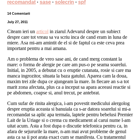
recomandat
·
sase
·
solecrin
·
spf
14 Comentarii
July 27, 2011
Citeam ieri un
articol
in ziarul Adevarul despre un subiect
despre care tot vreau sa va scriu inca de cand eram in luna de
miere. Asa mi-am amintit de el si de faptul ca este ceva prea
important pentru a mai amana.
Am o problema de vreo sase ani, de cand merg constant la
mare: o forma de alergie pe care am pus-o pe seama soarelui.
Initial, in 2005, a debutat cu o eruptie cutanata, rosie si care ma
manca ingrozitor, situata la baza gatului. Aparea cam la doua,
maxim trei zile dupa ce ajungeam la mare. In fiecare an s-a tot
marit zona afectata, plus ca a inceput sa apara aceeasi reactie si
pe abdomen, coapse si, anul trecut, pe antebrat.
Cum sufar de rinita alergica, i-am povestit medicului alergolog
despre eruptia aceasta
si banuiala ca s-ar datora soarelui si mi-a
recomandat sa aplic apa termala, laptele pentru bebelusi Premier
Lait de la Uriage si o crema cu medicament al carui nume l-am
uitat acum. Asta a fost dupa o discutie telefonica pentru ca, in
afara de sejururile la mare, n-am mai avut probleme de genul
asta ca sa ii pot arata exact cum se manifesta. Cu tratamentul