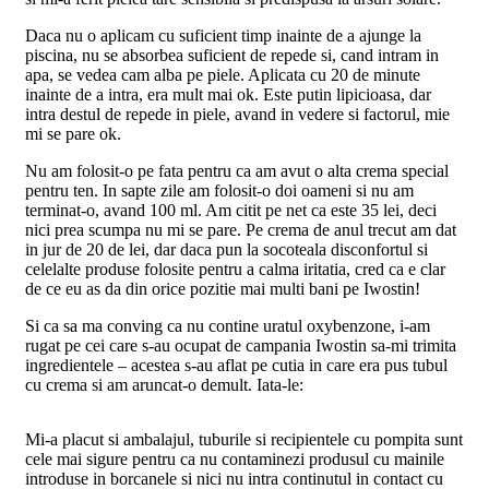
Daca nu o aplicam cu suficient timp inainte de a ajunge la
piscina, nu se absorbea suficient de repede si, cand intram in
apa, se vedea cam alba pe piele. Aplicata cu 20 de minute
inainte de a intra, era mult mai ok. Este putin lipicioasa, dar
intra destul de repede in piele, avand in vedere si factorul, mie
mi se pare ok.
Nu am folosit-o pe fata pentru ca am avut o alta crema special
pentru ten. In sapte zile am folosit-o doi oameni si nu am
terminat-o, avand 100 ml. Am citit pe net ca este 35 lei, deci
nici prea scumpa nu mi se pare. Pe crema de anul trecut am dat
in jur de 20 de lei, dar daca pun la socoteala disconfortul si
celelalte produse folosite pentru a calma iritatia, cred ca e clar
de ce eu as da din orice pozitie mai multi bani pe Iwostin!
Si ca sa ma conving ca nu contine uratul oxybenzone, i-am
rugat pe cei care s-au ocupat de campania Iwostin sa-mi trimita
ingredientele – acestea s-au aflat pe cutia in care era pus tubul
cu crema si am aruncat-o demult. Iata-le:
Mi-a placut si ambalajul, tuburile si recipientele cu pompita sunt
cele mai sigure pentru ca nu contaminezi produsul cu mainile
introduse in borcanele si nici nu intra continutul in contact cu