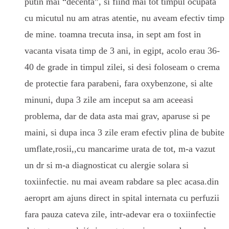
putin mai “decenta”, si fiind mai tot timpul ocupata
cu micutul nu am atras atentie, nu aveam efectiv timp
de mine. toamna trecuta insa, in sept am fost in
vacanta visata timp de 3 ani, in egipt, acolo erau 36-
40 de grade in timpul zilei, si desi foloseam o crema
de protectie fara parabeni, fara oxybenzone, si alte
minuni, dupa 3 zile am inceput sa am aceeasi
problema, dar de data asta mai grav, aparuse si pe
maini, si dupa inca 3 zile eram efectiv plina de bubite
umflate,rosii,,cu mancarime urata de tot, m-a vazut
un dr si m-a diagnosticat cu alergie solara si
toxiinfectie. nu mai aveam rabdare sa plec acasa.din
aeroprt am ajuns direct in spital internata cu perfuzii
fara pauza cateva zile, intr-adevar era o toxiinfectie