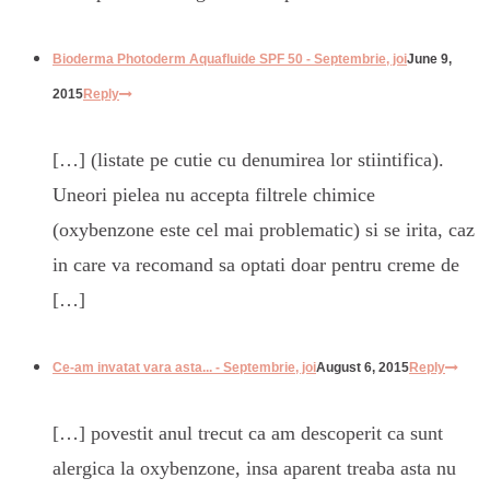
Bioderma Photoderm Aquafluide SPF 50 - Septembrie, joi
June 9,
2015
Reply
[…] (listate pe cutie cu denumirea lor stiintifica).
Uneori pielea nu accepta filtrele chimice
(oxybenzone este cel mai problematic) si se irita, caz
in care va recomand sa optati doar pentru creme de
[…]
Ce-am invatat vara asta... - Septembrie, joi
August 6, 2015
Reply
[…] povestit anul trecut ca am descoperit ca sunt
alergica la oxybenzone, insa aparent treaba asta nu