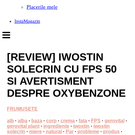
Placerile mele
InstaMagazin
[REVIEW] IWOSTIN
SOLECRIN CU FPS 50
SI AVERTISMENT
DESPRE OXYBENZONE
FRUMUSETE
alb
·
alba
·
baza
·
corp
·
crema
·
fata
·
FPS
·
gerovital
·
gerovital plant
·
ingrediente
·
iwostin
·
iwostin
solecrin
·
miere
·
natural
·
Par
·
probleme
·
produs
·