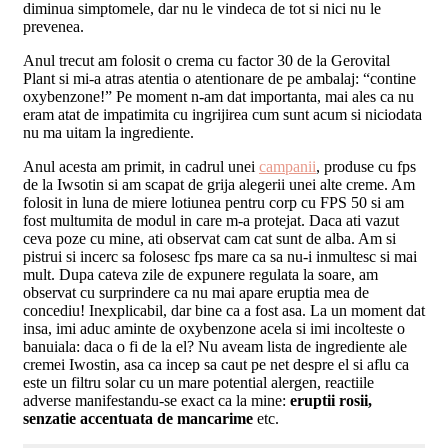
diminua simptomele, dar nu le vindeca de tot si nici nu le
prevenea.
Anul trecut am folosit o crema cu factor 30 de la Gerovital
Plant si mi-a atras atentia o atentionare de pe ambalaj: “contine
oxybenzone!” Pe moment n-am dat importanta, mai ales ca nu
eram atat de impatimita cu ingrijirea cum sunt acum si niciodata
nu ma uitam la ingrediente.
Anul acesta am primit, in cadrul unei
campanii
, produse cu fps
de la Iwsotin si am scapat de grija alegerii unei alte creme. Am
folosit in luna de miere lotiunea pentru corp cu FPS 50 si am
fost multumita de modul in care m-a protejat. Daca ati vazut
ceva poze cu mine, ati observat cam cat sunt de alba. Am si
pistrui si incerc sa folosesc fps mare ca sa nu-i inmultesc si mai
mult. Dupa cateva zile de expunere regulata la soare, am
observat cu surprindere ca nu mai apare eruptia mea de
concediu! Inexplicabil, dar bine ca a fost asa. La un moment dat
insa, imi aduc aminte de oxybenzone acela si imi incolteste o
banuiala: daca o fi de la el? Nu aveam lista de ingrediente ale
cremei Iwostin, asa ca incep sa caut pe net despre el si aflu ca
este un filtru solar cu un mare potential alergen, reactiile
adverse manifestandu-se exact ca la mine:
eruptii rosii,
senzatie accentuata de mancarime
etc.