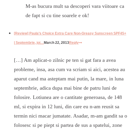
M-as bucura mult sa descoperi vara viitoare ca
de fapt si cu tine soarele e ok!
[Review] Paula’s Choice Extra Care Non-Greasy Sunscreen SPF45+
| Septembrie, joi…
March 22, 2013
Reply
[…] Am aplicat-o zilnic pe ten si gat fara a avea
probleme, insa, asa cum va scriam si aici, acestea au
aparut cand ma asteptam mai putin, la mare, in luna
septembrie, adica dupa mai bine de patru luni de
folosire. Lotiunea are o cantitate generoasa, de 148
ml, si expira in 12 luni, din care eu n-am reusit sa
termin nici macar jumatate. Asadar, m-am gandit sa o
folosesc si pe piept si partea de sus a spatelui, zone