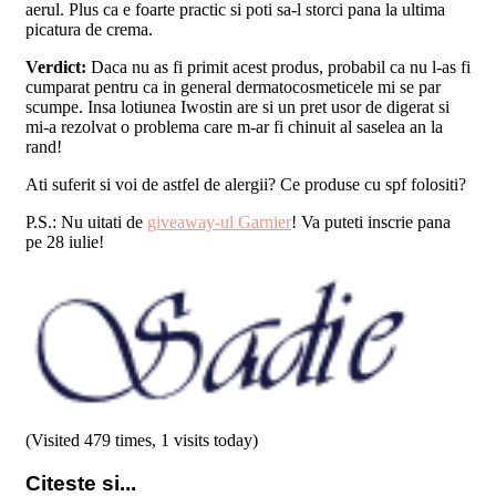
aerul. Plus ca e foarte practic si poti sa-l storci pana la ultima
picatura de crema.
Verdict:
Daca nu as fi primit acest produs, probabil ca nu l-as fi
cumparat pentru ca in general dermatocosmeticele mi se par
scumpe. Insa lotiunea Iwostin are si un pret usor de digerat si
mi-a rezolvat o problema care m-ar fi chinuit al saselea an la
rand!
Ati suferit si voi de astfel de alergii? Ce produse cu spf folositi?
P.S.: Nu uitati de
giveaway-ul Garnier
! Va puteti inscrie pana
pe 28 iulie!
(Visited 479 times, 1 visits today)
Citeste si...