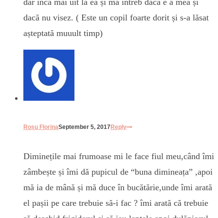
dar inca mai uit la ea și mă întreb dacă e a mea și
dacă nu visez. ( Este un copil foarte dorit și s-a lăsat
așteptată muuult timp)
Roșu Florina
September 5, 2017
Reply
Diminețile mai frumoase mi le face fiul meu,când îmi
zâmbește și îmi dă pupicul de “buna dimineața” ,apoi
mă ia de mână și mă duce în bucătărie,unde îmi arată
el pașii pe care trebuie să-i fac ? îmi arată că trebuie