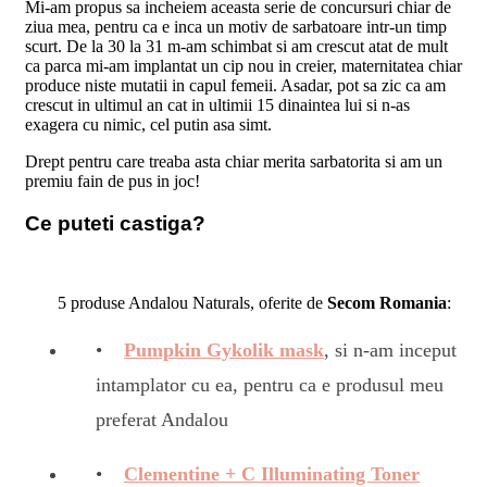
Mi-am propus sa incheiem aceasta serie de concursuri chiar de
ziua mea, pentru ca e inca un motiv de sarbatoare intr-un timp
scurt. De la 30 la 31 m-am schimbat si am crescut atat de mult
ca parca mi-am implantat un cip nou in creier, maternitatea chiar
produce niste mutatii in capul femeii. Asadar, pot sa zic ca am
crescut in ultimul an cat in ultimii 15 dinaintea lui si n-as
exagera cu nimic, cel putin asa simt.
Drept pentru care treaba asta chiar merita sarbatorita si am un
premiu fain de pus in joc!
Ce puteti castiga?
5 produse Andalou Naturals, oferite de
Secom Romania
:
Pumpkin Gykolik mask
, si n-am inceput
intamplator cu ea, pentru ca e produsul meu
preferat Andalou
Clementine + C Illuminating Toner