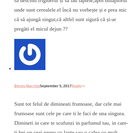
să deschid frigiderul și să iau laptele,apoi dulăpiorul
unde sunt cerealele.el încă nu vorbește și e prea mic
că să ajungă singur,că altfel sunt sigură că și-ar
pregăti el micul dejun ??
Bleotu Macrina
September 5, 2017
Reply
Sunt tot felul de dimineati frumoase, dar cele mai
frumoase sunt cele pe care ti le faci de una singura.
Dimineti in care te scufunzi in parfumul tau, in care-
ti bei un ceai negru cu lapte sau o cafea cu mult