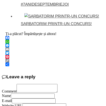
#7ANIDESEPTEMBRIEJOI
SARBATORIM PRINTR-UN CONCURS!
Ți-a plăcut? Împărtășește și altora!
Facebook
WhatsApp
Messenger
Email
Twitter
Pinterest
Copy
Link
Share
Leave a reply
Comment
Name
E-mail
Website URL