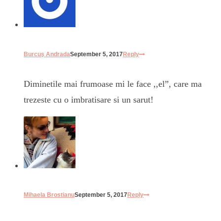
Burcuş Andrada
September 5, 2017
Reply
Diminetile mai frumoase mi le face ,,el”, care ma
trezeste cu o imbratisare si un sarut!
Mihaela Brostianu
September 5, 2017
Reply