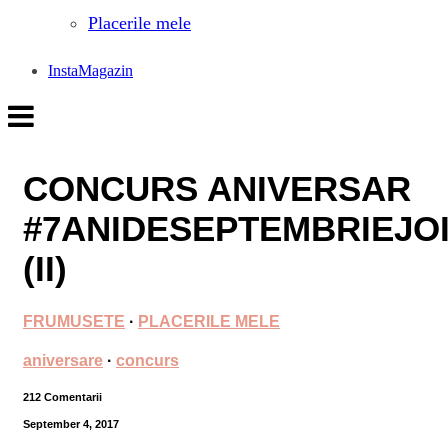
Placerile mele
InstaMagazin
CONCURS ANIVERSAR
#7ANIDESEPTEMBRIEJO
(II)
FRUMUSETE
·
PLACERILE MELE
aniversare
·
concurs
212 Comentarii
September 4, 2017