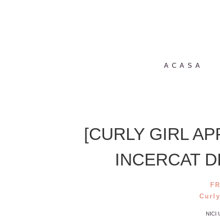
ACASA
[CURLY GIRL AP
INCERCAT D
F
Curly
NICI