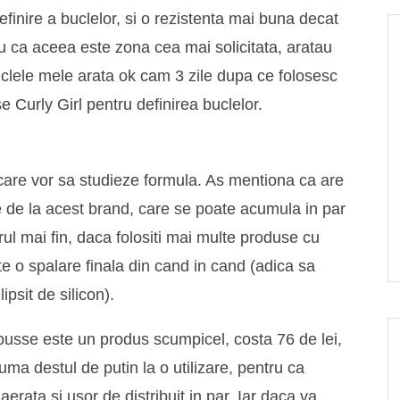
finire a buclelor, si o rezistenta mai buna decat
ntru ca aceea este zona cea mai solicitata, aratau
clele mele arata ok cam 3 zile dupa ce folosesc
 Curly Girl pentru definirea buclelor.
 care vor sa studieze formula. As mentiona ca are
e de la acest brand, care se poate acumula in par
ul mai fin, daca folositi mai multe produse cu
te o spalare finala din cand in cand (adica sa
ipsit de silicon).
sse este un produs scumpicel, costa 76 de lei,
uma destul de putin la o utilizare, pentru ca
aerata si usor de distribuit in par. Iar daca va