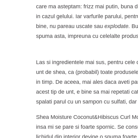
care ma asteptam: frizz mai putin, buna de
in cazul gelului. Iar varfurile parului, pe
bine, nu pareau uscate sau
explodate.
Bu
spuma asta, impreuna cu celelalte produse
Las si ingredientele mai sus, pentru cele
unt de shea, ca (probabil) toate produsel
in timp. De aceea, mai ales daca aveti par
acest tip de unt, e bine sa mai repetati ca
spalati parul cu un sampon cu sulfati, dar l
Shea Moisture Coconut&Hibiscus Curl Mou
insa mi se pare si foarte spornic. Se cons
lichidul din interior devine o spuma foarte 