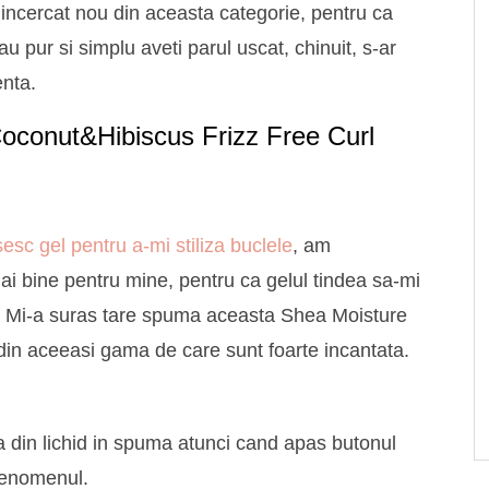
ncercat nou din aceasta categorie, pentru ca
u pur si simplu aveti parul uscat, chinuit, s-ar
enta.
oconut&Hibiscus Frizz Free Curl
sesc gel pentru a-mi stiliza buclele
, am
i bine pentru mine, pentru ca gelul tindea sa-mi
re. Mi-a suras tare spuma aceasta Shea Moisture
in aceeasi gama de care sunt foarte incantata.
a din lichid in spuma atunci cand apas butonul
 fenomenul.